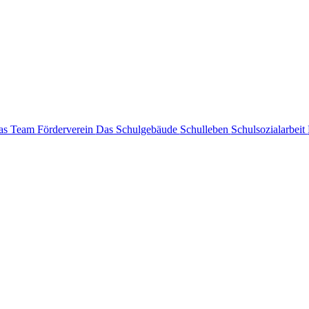
as Team
Förderverein
Das Schulgebäude
Schulleben
Schulsozialarbeit